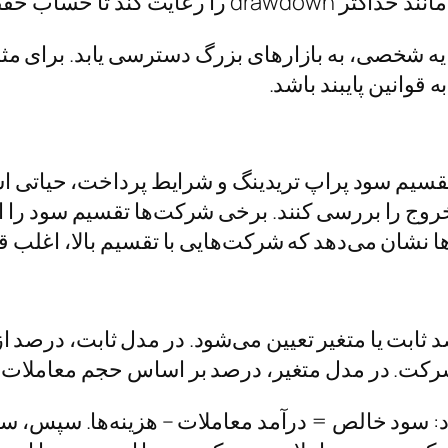
عایت کند تا حساب حفظ شود.
ه قوانین پایبند باشد.
یم سود پراپ تریدینگ و شرایط پرداخت، حیاتی است.
د: سود خالص = درآمد معاملات – هزینه‌ها. سپس، س