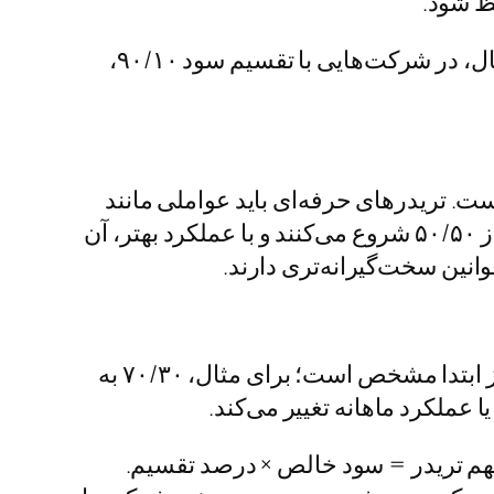
این مراحل به تریدر کمک می‌کند تا بدون سرمایه شخصی، به بازارهای بزرگ دسترسی یابد. برای مثال، در شرکت‌هایی با تقسیم سود ۹۰/۱۰،
 تریدرهای حرفه‌ای باید عواملی مانند
حداقل سرمایه، زمان پرداخت سود و قوانین خروج را بررسی کنند. برخی شرکت‌ها تقسیم سود را از ۵۰/۵۰ شروع می‌کنند و با عملکرد بهتر، آن
نحوه تقسیم سود پراپ تریدینگ بر اساس درصد ثابت یا متغیر تعیین می‌شود. در مدل ثابت، درصد از ابتدا مشخص است؛ برای مثال، ۷۰/۳۰ به
هم تریدر = سود خالص × درصد تقسیم.