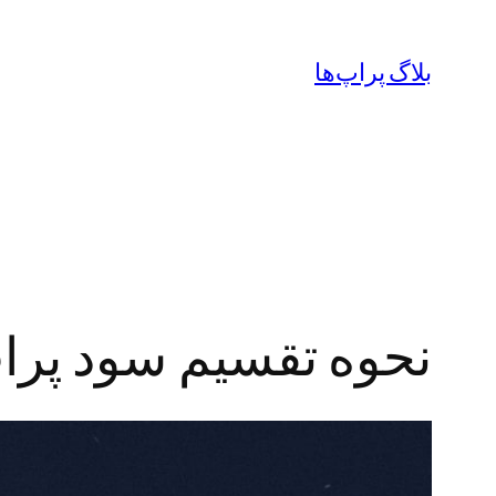
رفتن
به
بلاگ پراپ‌ها
محتوا
نحوه تقسیم سود پرا