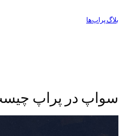
رفتن
به
بلاگ پراپ‌ها
محتوا
سواپ در پراپ چیست