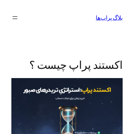
رفتن
به
بلاگ پراپ‌ها
محتوا
اکستند پراپ چیست ؟